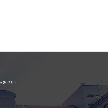
n (R.O.C.)