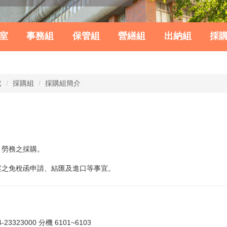
室
事務組
保管組
營繕組
出納組
採
處
採購組
採購組簡介
、勞務之採購。
案之免稅函申請、結匯及進口等事宜。
-23323000
分機 6101~6103