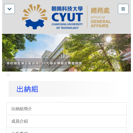
:::
出納組簡介
成員介紹