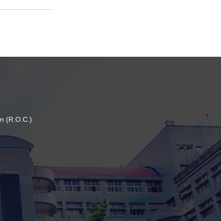
n (R.O.C.)