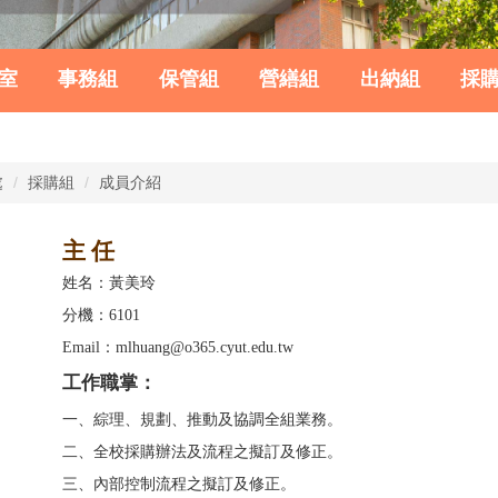
室
事務組
保管組
營繕組
出納組
採
處
採購組
成員介紹
主 任
姓名：
黃美玲
分機：6101
Email：mlhuang@o365.cyut.edu.tw
工作職掌：
一、綜理、規劃、推動及協調全組業務。
二、全校採購辦法及流程之擬訂及修正。
三、內部控制流程之擬訂及修正。