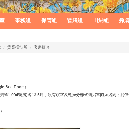
室
事務組
保管組
營繕組
出納組
採
處
貴賓招待所
客房簡介
e Bed Room)
號房至1004號房)各13.5坪，設有寢室及乾溼分離式衛浴室附淋浴間；提供一張K
)