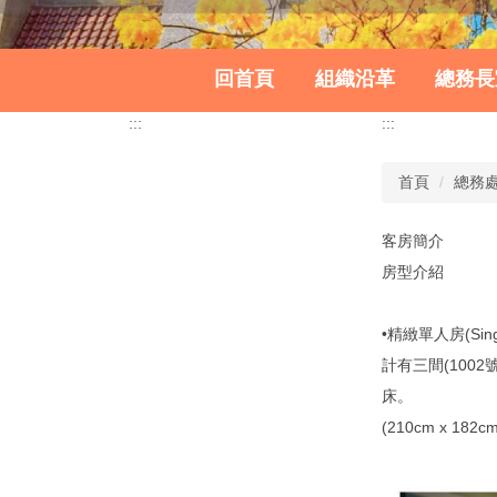
回首頁
組織沿革
總務長
:::
:::
首頁
總務
客房簡介
房型介紹
•精緻單人房(Singl
計有三間(1002
床。
(210cm x 182cm