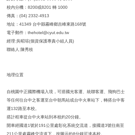
校內分機：8200或8201 轉 1000
傳真：(04) 2332-4913
地址：41349 台中縣霧峰鄉吉峰東路168號
電子郵件：thehotel@cyut.edu.tw
經理:吳昭瑢(個資保護專責小組人員)
聯絡人:陳秀枝
地理位置
自桃園中正國際機場入境，可搭國光客運、統聯客運、飛狗巴士
等任何往台中之客運至台中朝馬站或台中火車站下，轉搭台中客
運132路至本校。
搭計程車從台中火車站到本校約20分鐘。
開車經國道1號於191公里處彰化系統交流道，接國道3號往南至
211公里處霧峰交流道下，按圖示約8分鐘可達本校。