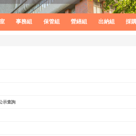
室
事務組
保管組
營繕組
出納組
採
公示查詢